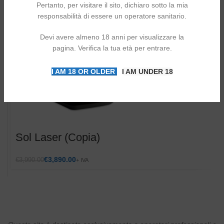
Pertanto, per visitare il sito, dichiaro sotto la mia
responsabilità di essere un operatore sanitario.
Devi avere almeno 18 anni per visualizzare la
pagina. Verifica la tua età per entrare.
I AM 18 OR OLDER
I AM UNDER 18
Sol Laser (Copia)
€
3,890.00
€
3,990.00