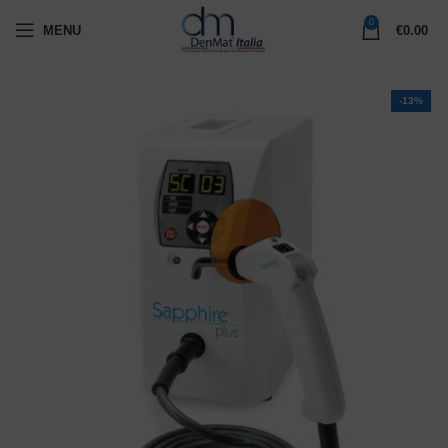
0
MENU
€
0.00
-13%