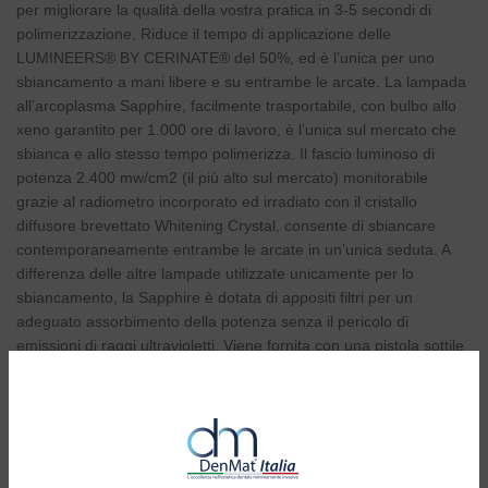
per migliorare la qualità della vostra pratica in 3-5 secondi di
polimerizzazione. Riduce il tempo di applicazione delle
LUMINEERS® BY CERINATE® del 50%, ed è l’unica per uno
sbiancamento a mani libere e su entrambe le arcate. La lampada
all’arcoplasma Sapphire, facilmente trasportabile, con bulbo allo
xeno garantito per 1.000 ore di lavoro, è l’unica sul mercato che
sbianca e allo stesso tempo polimerizza. Il fascio luminoso di
potenza 2.400 mw/cm2 (il più alto sul mercato) monitorabile
grazie al radiometro incorporato ed irradiato con il cristallo
diffusore brevettato Whitening Crystal, consente di sbiancare
contemporaneamente entrambe le arcate in un’unica seduta. A
differenza delle altre lampade utilizzate unicamente per lo
sbiancamento, la Sapphire è dotata di appositi filtri per un
adeguato assorbimento della potenza senza il pericolo di
emissioni di raggi ultravioletti. Viene fornita con una pistola sottile
ed ergonomica e display per controllare i tempi di
polimerizzazione e/o sbiancamento e per impostare i diversi
programmi. Inoltre ha in dotazione un radiometro incorporato per
controllare la potenza di emissione della lampada.