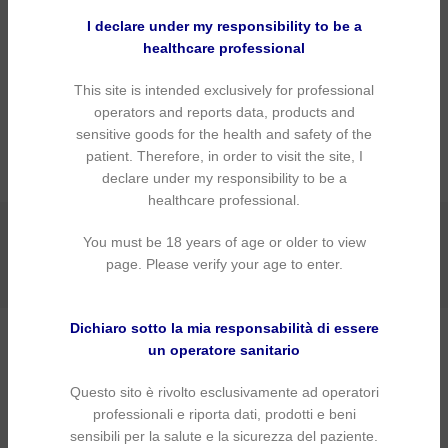
Scarica la scheda
I declare under my responsibility to be a
healthcare professional
INFORMAZIONI AGGIUNTIVE
This site is intended exclusively for professional
operators and reports data, products and
sensitive goods for the health and safety of the
CONTATTO
patient. Therefore, in order to visit the site, I
declare under my responsibility to be a
healthcare professional.
COD:
SAPPHIRE-PLUS
Categoria:
Attrezzature
You must be 18 years of age or older to view
Tag:
Sapphire Plus
page. Please verify your age to enter.
Share:
Dichiaro sotto la mia responsabilità di essere
PRODOTTI CORRELATI
un operatore sanitario
Questo sito è rivolto esclusivamente ad operatori
professionali e riporta dati, prodotti e beni
-3%
sensibili per la salute e la sicurezza del paziente.